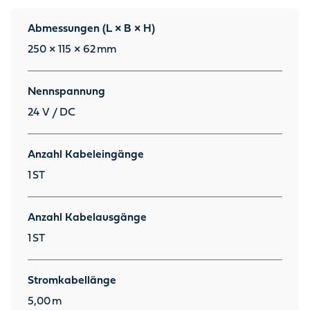
Abmessungen (L × B × H)
250 × 115 × 62
mm
Nennspannung
24 V / DC
Anzahl Kabeleingänge
1
ST
Anzahl Kabelausgänge
1
ST
Stromkabellänge
5,00
m