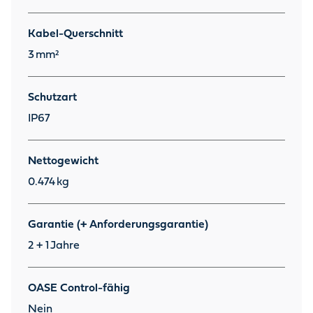
Kabel-Querschnitt
3
mm²
Schutzart
IP67
Nettogewicht
0.474
kg
Garantie (+ Anforderungsgarantie)
2 + 1
Jahre
OASE Control-fähig
Nein