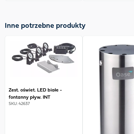
Inne potrzebne produkty
View product
View product
Zest. oświet. LED białe -
fontanny pływ. INT
SKU
:
42637