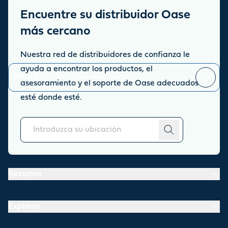
Encuentre su distribuidor Oase
Suscripción a novedades y
más cercano
promociones
Nuestra red de distribuidores de confianza le
Manténgase informado sobre las últimas noticias y novedades.
ayuda a encontrar los productos, el
asesoramiento y el soporte de Oase adecuados
Puede
esté donde esté.
darse de baja
en cualquier momento.
Acerca de
Recursos
Explorar