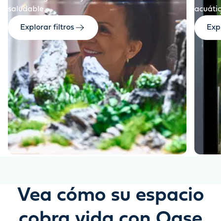
saludable.
acuátic
Explorar filtros
Exp
Vea cómo su espacio
cobra vida con Oase