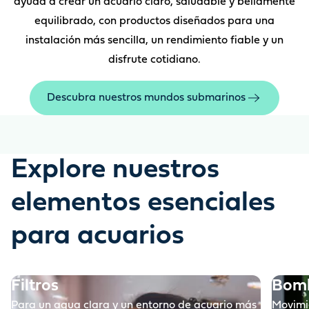
ayuda a crear un acuario claro, saludable y bellamente
equilibrado, con productos diseñados para una
instalación más sencilla, un rendimiento fiable y un
disfrute cotidiano.
Descubra nuestros mundos submarinos
Explore nuestros
elementos esenciales
para acuarios
Filtros
Bom
Para un agua clara y un entorno de acuario más
Movimi