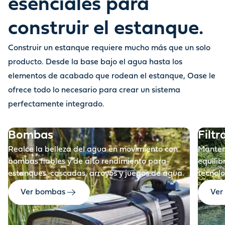
esenciales para
construir el estanque.
Construir un estanque requiere mucho más que un solo
Antes
producto. Desde la base bajo el agua hasta los
elementos de acabado que rodean el estanque, Oase le
ofrece todo lo necesario para crear un sistema
perfectamente integrado.
Bombas
Filtr
Realce la belleza del agua en movimiento con
Manteng
bombas fiables y de alto rendimiento para
equilib
estanques, cascadas, arroyos y juegos de agua.
tecnolo
Ver bombas
Ver 