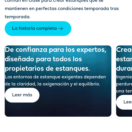
confían en Oase para crear estanques que se
mantienen en perfectas condiciones temporada tras
temporada.
La historia completa
De confianza para los expertos,
Crea
diseñado para todos los
esta
dura
Los entornos de estanque exigentes dependen
Ingeni
de la claridad, la oxigenación y el equilibrio.
perdure
una te
Leer más
Lee