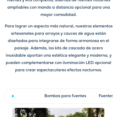
fuentes y kits completos, además de fuentes flotantes
ampliables con mando a distancia opcional para una
mayor comodidad.
Para lograr un aspecto más natural, nuestros elementos
artesanales para arroyos y cauces de agua están
diseñados para integrarse de forma armoniosa en el
paisaje. Además, los kits de cascada de acero
inoxidable aportan una estética elegante y moderna, y
pueden complementarse con iluminación LED opcional
para crear espectaculares efectos nocturnos.
Fuentes
Bombas para fuentes
Fuentes f