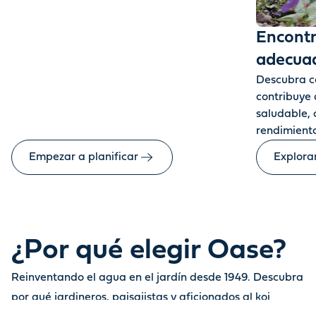
Encontr
adecua
Descubra có
contribuye
saludable, 
rendimiento
Empezar a planificar
Explora
¿Por qué elegir Oase?
Reinventando el agua en el jardín desde 1949. Descubra
por qué jardineros, paisajistas y aficionados al koi