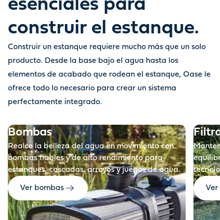
esenciales para
construir el estanque.
Construir un estanque requiere mucho más que un solo
Antes
producto. Desde la base bajo el agua hasta los
elementos de acabado que rodean el estanque, Oase le
ofrece todo lo necesario para crear un sistema
perfectamente integrado.
Bombas
Filtr
Realce la belleza del agua en movimiento con
Manteng
bombas fiables y de alto rendimiento para
equilib
estanques, cascadas, arroyos y juegos de agua.
tecnolo
Ver bombas
Ver 