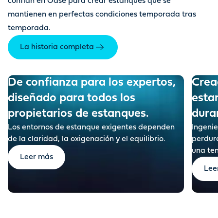
confían en Oase para crear estanques que se
mantienen en perfectas condiciones temporada tras
temporada.
La historia completa
De confianza para los expertos,
Crea
diseñado para todos los
esta
dura
Los entornos de estanque exigentes dependen
Ingeni
de la claridad, la oxigenación y el equilibrio.
perdure
una te
Leer más
Lee