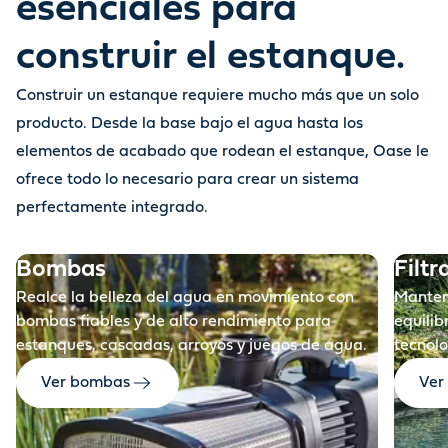
esenciales para
construir el estanque.
Construir un estanque requiere mucho más que un solo
Antes
producto. Desde la base bajo el agua hasta los
elementos de acabado que rodean el estanque, Oase le
ofrece todo lo necesario para crear un sistema
perfectamente integrado.
Bombas
Filtr
Realce la belleza del agua en movimiento con
Manteng
bombas fiables y de alto rendimiento para
equilib
estanques, cascadas, arroyos y juegos de agua.
tecnolo
Ver bombas
Ver 