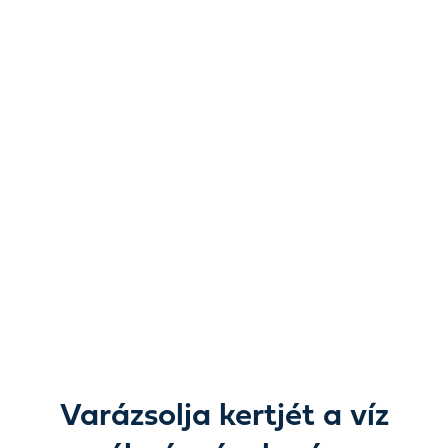
A víz újragondolva.
A lehetőségek új
dimenziója.
A kerti tavaktól és vízi dekorációktól a szivattyúkon,
szűrésen, világításon és ápoláson át mindent megtalál,
amire csak szüksége van ahhoz, hogy a víz szépsége a
szabadban teljesen életre keljen.
Varázsolja kertjét a víz