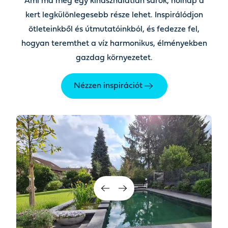
Ami ma még egy kihasználatlan sarok, holnap a
kert legkülönlegesebb része lehet. Inspirálódjon
ötleteinkből és útmutatóinkból, és fedezze fel,
hogyan teremthet a víz harmonikus, élményekben
gazdag környezetet.
Nézzen inspirációt