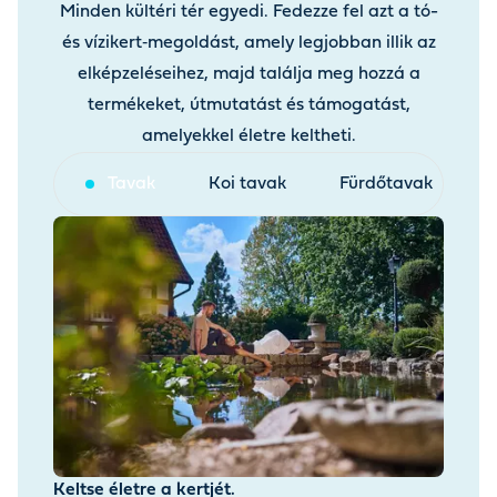
Minden kültéri tér egyedi. Fedezze fel azt a tó-
és vízikert‑megoldást, amely legjobban illik az
elképzeléseihez, majd találja meg hozzá a
termékeket, útmutatást és támogatást,
amelyekkel életre keltheti.
Tavak
Koi tavak
Fürdőtavak
V
Keltse életre a kertjét.