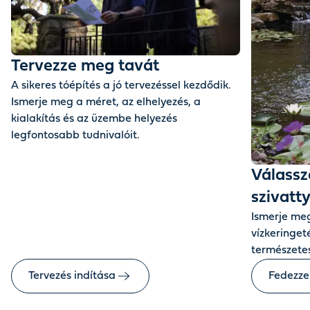
Tervezze meg tavát
A sikeres tóépítés a jó tervezéssel kezdődik.
Ismerje meg a méret, az elhelyezés, a
kialakítás és az üzembe helyezés
legfontosabb tudnivalóit.
Válassza
szivatty
Ismerje meg
vízkeringet
természetes
Tervezés indítása
Fedezze 