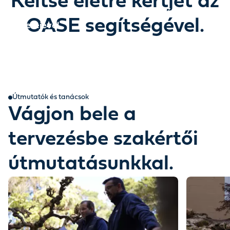
Keltse életre kertjét az
Fedezze fel, hogyan varázsolhatja újjá kertjét a
OASE segítségével.
víz erejével.
Egy történet, amely a víz erejével bontakozik ki.
Útmutatók és tanácsok
Vágjon bele a
tervezésbe szakértői
útmutatásunkkal.