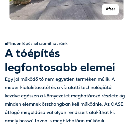
After
Minden lépésnél számíthat ránk.
A tóépítés
legfontosabb elemei
Egy jól működő tó nem egyetlen terméken múlik. A
meder kialakításától és a víz alatti technológiától
Before
kezdve egészen a környezetet meghatározó részletekig
minden elemnek összhangban kell működnie. Az OASE
átfogó megoldásaival olyan rendszert alakíthat ki,
amely hosszú távon is megbízhatóan működik.