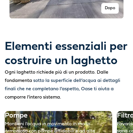
Dopo
Elementi essenziali per
costruire un laghetto
Ogni laghetto richiede più di un prodotto. Dalle
fondamenta
sotto la superficie dell’acqua ai dettagli
finali che ne completano l’aspetto, Oase ti aiuta a
Prima
comporre l'intero sistema.
Pompe
Filtr
Mantieni l'acqua in movimento in modo
Favoris
armonioso con pompe affidabili e ad alte
sana co