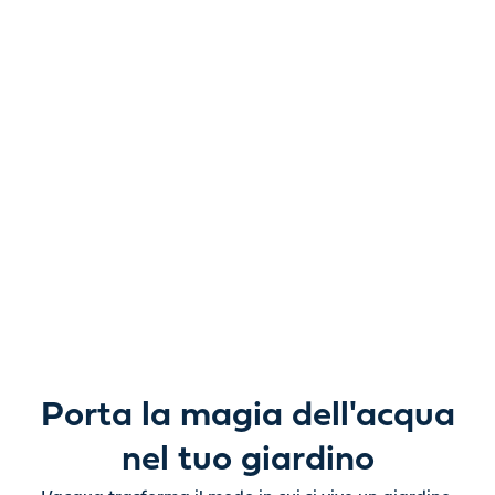
Libera nuove
possibilità.
Da laghetti da giardino e giochi d'acqua a pompe, filtri,
illuminazione e prodotti per la cura, tutto ciò di cui hai
bisogno per dare vita all’acqua all’aperto, con bellezza e
semplicità.
Porta la magia dell'acqua
nel tuo giardino