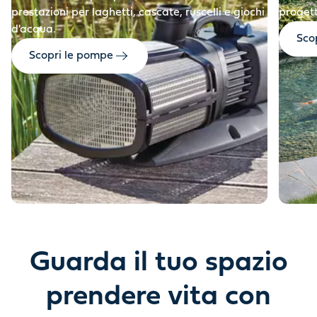
prestazioni per laghetti, cascate, ruscelli e giochi
progett
d'acqua.
Scop
Scopri le pompe
Guarda il tuo spazio
prendere vita con