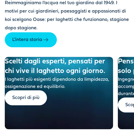
Reimmaginiamo l'acqua nel tuo giardino dal 1949. I
motivi per cui giardinieri, paesaggisti e appassionati di
koi scelgono Oase: per laghetti che funzionano, stagione
dopo stagione.
L'intera storia
Scelti dagli esperti, pensati per
Pensa
chi vive il laghetto ogni giorno.
solo 
I laghetti più esigenti dipendono da limpidezza,
I
ngegne
ossigenazione ed equilibrio.
accompa
durante
Scopri di più
Scop