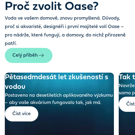
Proč zvolit Oase?
Voda ve vašem domově, znovu promyšlená. Důvody,
proč si akvaristé, designéři i první majitelé volí Oase –
pro nádrže, které fungují, a domovy, do nichž přirozeně
patří.
Celý příběh
Pětasedmdesát let zkušeností s
Tak 
vodou
Navržen
samo p
Postaveno na desetiletích aplikovaného výzkumu
– aby vaše akvárium fungovalo tak, jak má.
Číst
Číst více