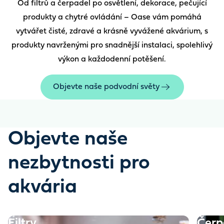
Od filtrů a čerpadel po osvětlení, dekorace, pečující
produkty a chytré ovládání – Oase vám pomáhá
vytvářet čisté, zdravé a krásně vyvážené akvárium, s
produkty navrženými pro snadnější instalaci, spolehlivý
výkon a každodenní potěšení.
Objevte naše podvodní světy
Objevte naše
nezbytnosti pro
akvária
Filtry
Čerp