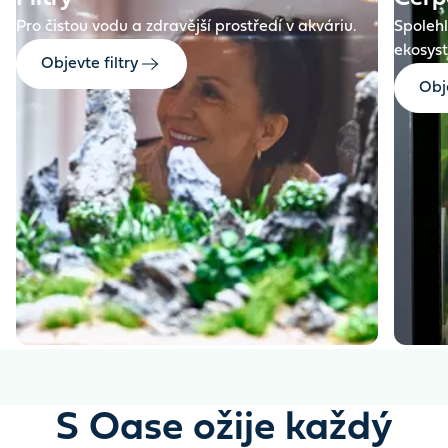
Pro čistou vodu a zdravější prostředí v akváriu.
Spolehl
ekosys
Objevte filtry
Obj
S Oase ožije každý