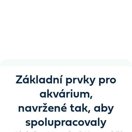
akvária
Křišťálově čistá voda, zdravé ryby a nádrž, která se o
sebe postará víc, než byste čekali
Základní prvky pro
akvárium,
navržené tak, aby
spolupracovaly