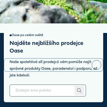
Oase po celém světě
Najděte nejbližšího prodejce
Sign up for our newsletter
Oase
Stay up to date with the latest news and offers from our store.
Naše spolehlivá síť prodejců vám pomůže najít
správné produkty Oase, poradenství i podporu, ať
You can
unsubscribe
at any time.
jste kdekoli.
O nás