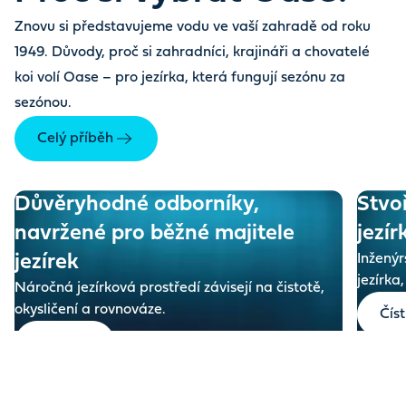
Znovu si představujeme vodu ve vaší zahradě od roku
1949. Důvody, proč si zahradníci, krajináři a chovatelé
koi volí Oase – pro jezírka, která fungují sezónu za
sezónou.
Celý příběh
Důvěryhodné odborníky,
Stvo
navržené pro běžné majitele
jezír
jezírek
Inženýr
jezírka
Náročná jezírková prostředí závisejí na čistotě,
okysličení a rovnováze.
Číst
Číst více