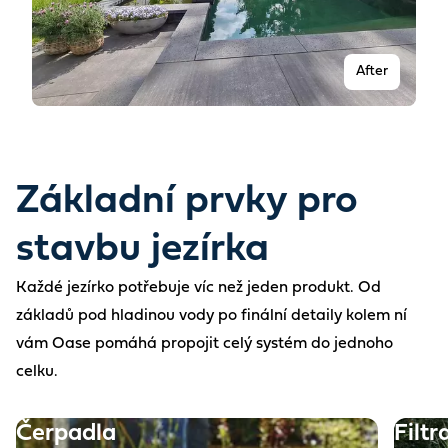
After
Základní prvky pro
stavbu jezírka
Každé jezírko potřebuje víc než jeden produkt. Od
základů pod hladinou vody po finální detaily kolem ní
vám Oase pomáhá propojit celý systém do jednoho
Before
celku.
Čerpadla
Filtr