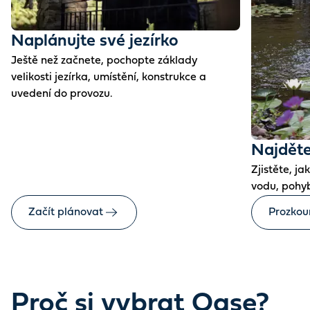
Naplánujte své jezírko
Ještě než začnete, pochopte základy
velikosti jezírka, umístění, konstrukce a
uvedení do provozu.
Najděte
Zjistěte, j
vodu, pohyb
Začít plánovat
Prozkou
Proč si vybrat Oase?