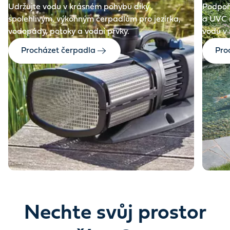
Udržujte vodu v krásném pohybu díky
Podpořt
spolehlivým, výkonným čerpadlům pro jezírka,
a UVC 
vodopády, potoky a vodní prvky.
vodu v
Procházet čerpadla
Proc
Nechte svůj prostor