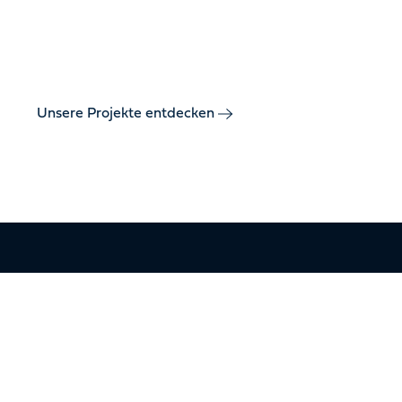
Tag zuverlässig funktionieren – von architektonischen
Wasserinszenierungen bis hin zu großformatigen
Multimedia-Installationen.
Unsere Projekte entdecken
Entwickelt für
Orte, an die man
sich erinnert