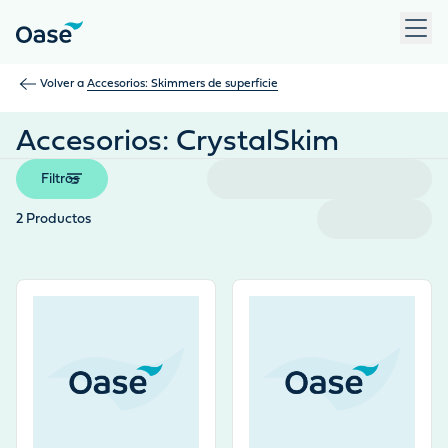
Use Tab para desplazarse entre los elementos del menú. Pulse
Volver a
Accesorios: Skimmers de superficie
Accesorios: CrystalSkim
Filtros
2
Productos
View product
View product