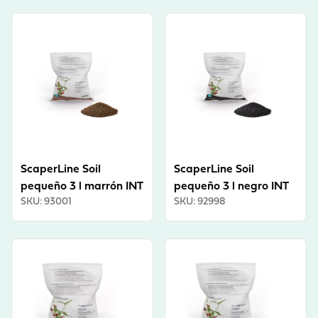
View product
View product
ScaperLine Soil
ScaperLine Soil
pequeño 3 l marrón INT
pequeño 3 l negro INT
SKU
:
93001
SKU
:
92998
View product
View product