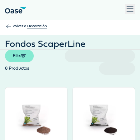
Use Tab para desplazarse entre los elementos del menú. Pulse
Volver a
Decoración
Fondos ScaperLine
Filtros
8
Productos
View product
View product