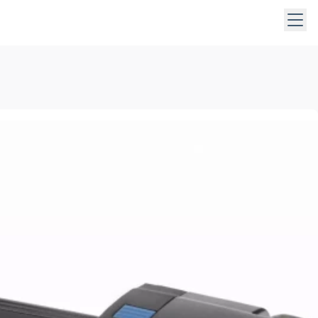
abrir los submenús. Use las teclas de dirección para desplaz