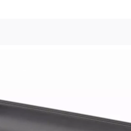
 Intro, Espacio o Flecha abajo en los botones del menú para 