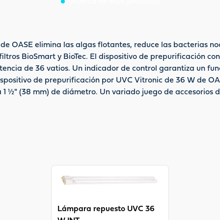
Acerca de este producto
de OASE elimina las algas flotantes, reduce las bacterias noc
ltros BioSmart y BioTec. El dispositivo de prepurificación c
ncia de 36 vatios. Un indicador de control garantiza un fun
 dispositivo de prepurificación por UVC Vitronic de 36 W de O
 1 ½" (38 mm) de diámetro. Un variado juego de accesorios de 
0 V/50-60 Hz. La garantía es de 2 años.
View product
Lámpara repuesto UVC 36