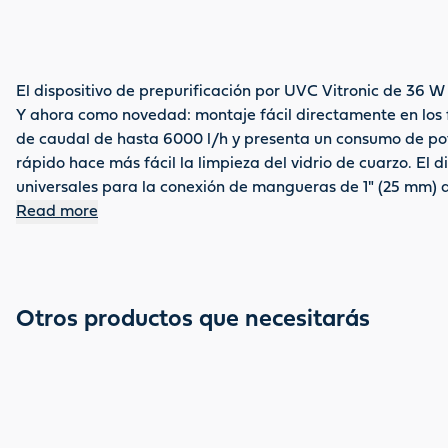
El dispositivo de prepurificación por UVC Vitronic de 36 W 
Y ahora como novedad: montaje fácil directamente en los fi
de caudal de hasta 6000 l/h y presenta un consumo de pote
rápido hace más fácil la limpieza del vidrio de cuarzo. El
universales para la conexión de mangueras de 1" (25 mm) a
cable tiene 5 m de largo. La tensión nominal es de 220-24
Read more
Otros productos que necesitarás