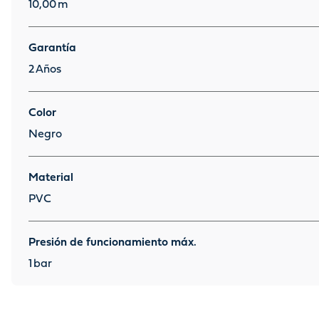
10,00
m
Garantía
2
Años
Color
Negro
Material
PVC
Presión de funcionamiento máx.
1
bar