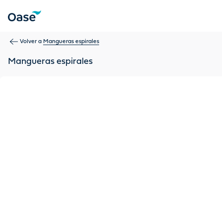
Use Tab para desplazarse entre los elementos del menú. Pulse
Volver a
Mangueras espirales
Mangueras espirales