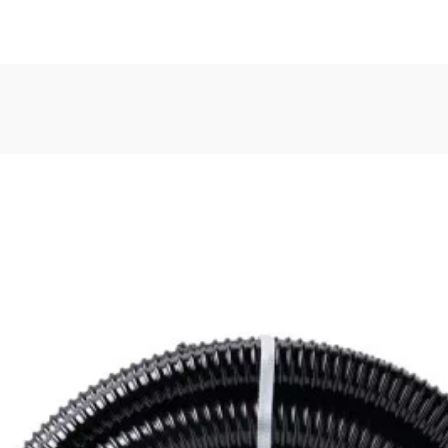
 Intro, Espacio o Flecha abajo en los botones del menú para 