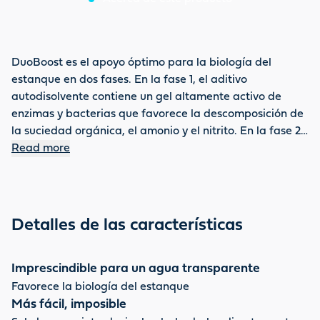
DuoBoost es el apoyo óptimo para la biología del
estanque en dos fases. En la fase 1, el aditivo
autodisolvente contiene un gel altamente activo de
enzimas y bacterias que favorece la descomposición de
la suciedad orgánica, el amonio y el nitrito. En la fase 2,
una bola autodisolvente suministra al estanque
Read more
importantes oligoelementos, cosustratos, minerales y
valiosos aditivos: la base para un agua de estanque
clara y sana. DuoBoost puede utilizarse varias veces al
año, mejora enormemente la calidad del agua y reduce
Detalles de las características
eficazmente los lodos.
Imprescindible para un agua transparente
Favorece la biología del estanque
Más fácil, imposible