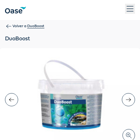
Use Tab para desplazarse entre los elementos del menú. Pulse
Volver a
DuoBoost
DuoBoost