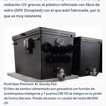
radiación UV gracias al plástico reforzado con fibra de
vidrio (GFK Duroplast) con el que está fabricada, por lo
que es muy resistente
ProfiClear Premium XL Gravity Fed
Mó
El filtro de tambor alimentado por gravedad con función de
Bo
autolimpieza inteligente y 7 puertos DN 110 se integra en tu jardín
la
de forma discreta. Puede alcanzar un caudal de hasta 66.000
Ti
l/h.