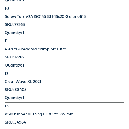
1
10
Screw Torx V2A ISO14583 M6x20 Gleitmo615
77263
1
11
Piedra Aireadora clamp bio Filtro
17216
1
12
Clear Wave XL 2021
88405
1
13
ASM rubber bushing ID185 to 185 mm
54964