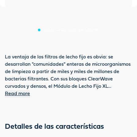
Acerca de este producto
La ventaja de los filtros de lecho fijo es obvia: se
desarrollan "comunidades" enteras de microorganismos
de limpieza a partir de miles y miles de millones de
bacterias filtrantes. Con sus bloques ClearWave
curvados y densos, el Módulo de Lecho Fijo XL
ProfiClear Premium de OASE ofrece la superficie
Read more
perfecta para la colonización de la columna bacteriana
de limpieza, que descompone eficazmente los
contaminantes y los compuestos de nitrógeno. En el
sistema, el módulo da al agua del estanque el toque
Detalles de las características
final para una claridad absoluta. Hasta 66.000 litros de