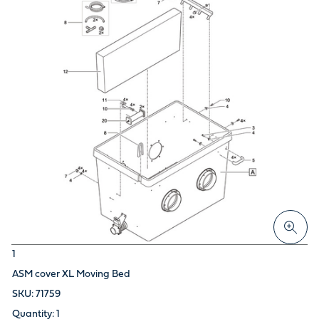
1
ASM cover XL Moving Bed
71759
1