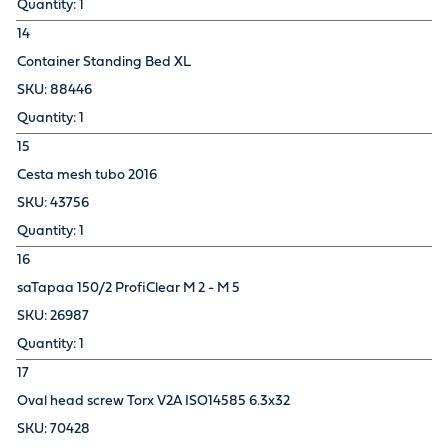
1
14
Container Standing Bed XL
88446
1
15
Cesta mesh tubo 2016
43756
1
16
saTapaa 150/2 ProfiClear M 2 - M 5
26987
1
17
Oval head screw Torx V2A ISO14585 6.3x32
70428