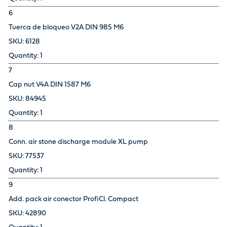
6
Tuerca de bloqueo V2A DIN 985 M6
6128
1
7
Cap nut V4A DIN 1587 M6
84945
1
8
Conn. air stone discharge module XL pump
77537
1
9
Add. pack air conector ProfiCl. Compact
42890