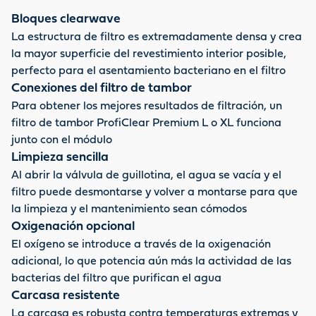
agua fluyen por la cámara cada hora. Un desagüe
inferior integrado con válvula deslizante facilita el
Bloques clearwave
lavado del filtro. Fabricada en plástico reforzado con
La estructura de filtro es extremadamente densa y crea
fibra de vidrio de alta calidad (GRP duroplast), la
la mayor superficie del revestimiento interior posible,
carcasa del filtro es extremadamente resistente a los
perfecto para el asentamiento bacteriano en el filtro
rayos UV y a la temperatura y, por tanto, muy duradera.
Conexiones del filtro de tambor
Para obtener el mejor resultado, se instala un filtro de
Para obtener los mejores resultados de filtración, un
tambor OASE ProfiClear Premium XL antes del módulo.
filtro de tambor ProfiClear Premium L o XL funciona
junto con el módulo
Limpieza sencilla
Al abrir la válvula de guillotina, el agua se vacía y el
filtro puede desmontarse y volver a montarse para que
la limpieza y el mantenimiento sean cómodos
Oxigenación opcional
El oxígeno se introduce a través de la oxigenación
adicional, lo que potencia aún más la actividad de las
bacterias del filtro que purifican el agua
Carcasa resistente
La carcasa es robusta contra temperaturas extremas y