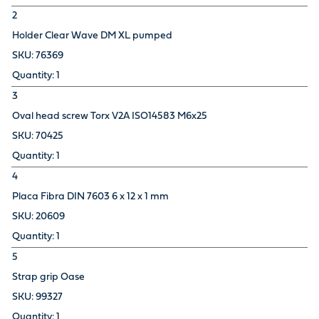
2
Holder Clear Wave DM XL pumped
76369
1
3
Oval head screw Torx V2A ISO14583 M6x25
70425
1
4
Placa Fibra DIN 7603 6 x 12 x 1 mm
20609
1
5
Strap grip Oase
99327
1