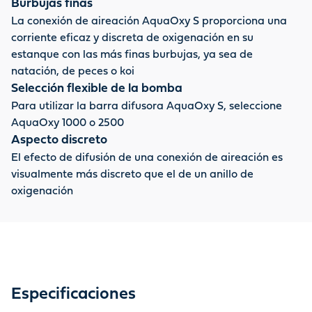
oxígeno. La varilla aireadora AquaOxy S (190 mm × 100
Burbujas finas
mm × 100 mm) funciona eficazmente, pero es
La conexión de aireación AquaOxy S proporciona una
relativamente discreta. Se puede conectar a un
corriente eficaz y discreta de oxigenación en su
AquaOxy 1000 o a un AquaOxy 2500 de OASE.
estanque con las más finas burbujas, ya sea de
natación, de peces o koi
Selección flexible de la bomba
Para utilizar la barra difusora AquaOxy S, seleccione
AquaOxy 1000 o 2500
Aspecto discreto
El efecto de difusión de una conexión de aireación es
visualmente más discreto que el de un anillo de
oxigenación
Especificaciones