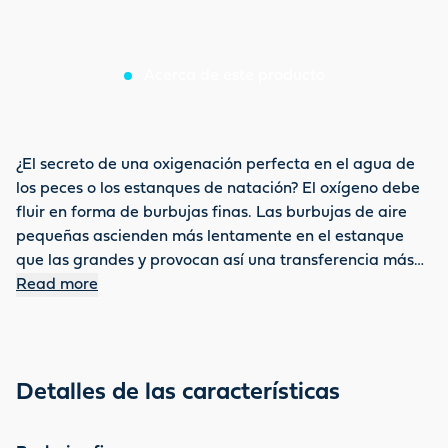
Acerca de este producto
¿El secreto de una oxigenación perfecta en el agua de
los peces o los estanques de natación? El oxígeno debe
fluir en forma de burbujas finas. Las burbujas de aire
pequeñas ascienden más lentamente en el estanque
que las grandes y provocan así una transferencia más
intensa del oxígeno atmosférico al agua del estanque.
Read more
Pero, ¿cuál es la mejor opción para esta tarea? ¿Aro
aireador o varilla aireadora? Cómo decidir para el agua
de su jardín: Las varillas aireadoras funcionan de forma
algo más discreta que los anillos aireadores. Una varilla
Detalles de las características
produce un cordón más o menos abundante de perlas
de aire, mientras que un anillo maximiza el aporte de