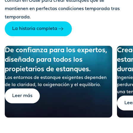
confían en Oase para crear estanques que se
mantienen en perfectas condiciones temporada tras
temporada.
La historia completa
De confianza para los expertos,
Crea
diseñado para todos los
esta
dura
Los entornos de estanque exigentes dependen
Ingeni
de la claridad, la oxigenación y el equilibrio.
perdure
una te
Leer más
Lee