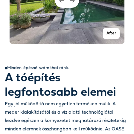
After
Minden lépésnél számíthat ránk.
A tóépítés
legfontosabb elemei
Egy jól működő tó nem egyetlen terméken múlik. A
meder kialakításától és a víz alatti technológiától
Before
kezdve egészen a környezetet meghatározó részletekig
minden elemnek összhangban kell működnie. Az OASE