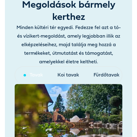
Megoldások bármely
kerthez
Minden kültéri tér egyedi. Fedezze fel azt a tó-
és vízikert‑megoldást, amely legjobban illik az
elképzeléseihez, majd találja meg hozzá a
termékeket, útmutatást és támogatást,
amelyekkel életre keltheti.
Tavak
Koi tavak
Fürdőtavak
V