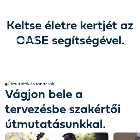
Keltse életre kertjét az
Fedezze fel, hogyan varázsolhatja újjá kertjét a
OASE segítségével.
víz erejével.
Egy történet, amely a víz erejével bontakozik ki.
Útmutatók és tanácsok
Vágjon bele a
tervezésbe szakértői
útmutatásunkkal.