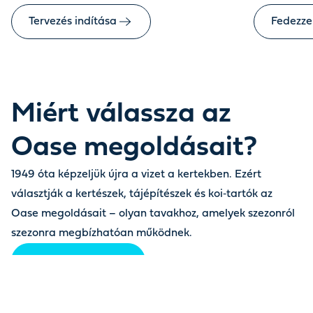
Tervezés indítása
Fedezze 
Miért válassza az
Oase megoldásait?
1949 óta képzeljük újra a vizet a kertekben. Ezért
választják a kertészek, tájépítészek és koi‑tartók az
Oase megoldásait – olyan tavakhoz, amelyek szezonról
szezonra megbízhatóan működnek.
A teljes történet
Szakértők által választva,
Nem 