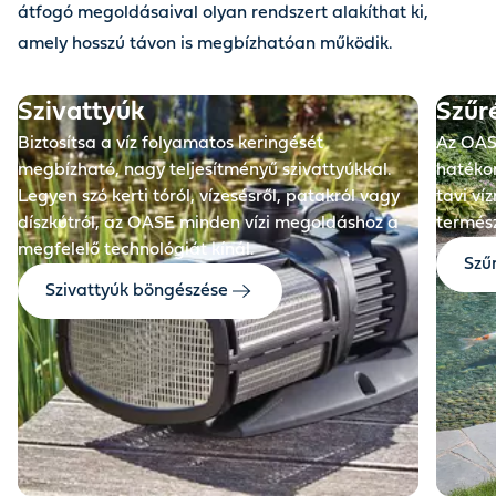
átfogó megoldásaival olyan rendszert alakíthat ki,
amely hosszú távon is megbízhatóan működik.
Szivattyúk
Szűr
Biztosítsa a víz folyamatos keringését
Az OAS
megbízható, nagy teljesítményű szivattyúkkal.
hatéko
Legyen szó kerti tóról, vízesésről, patakról vagy
tavi ví
díszkútról, az OASE minden vízi megoldáshoz a
termész
megfelelő technológiát kínál.
Szű
Szivattyúk böngészése