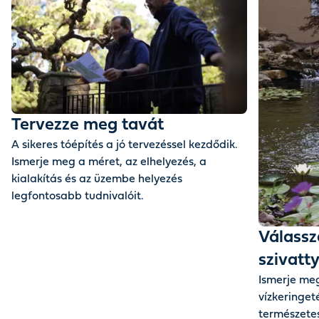
Tervezze meg tavát
A sikeres tóépítés a jó tervezéssel kezdődik.
Ismerje meg a méret, az elhelyezés, a
kialakítás és az üzembe helyezés
legfontosabb tudnivalóit.
Válassza
szivatty
Ismerje meg
vízkeringet
természetes