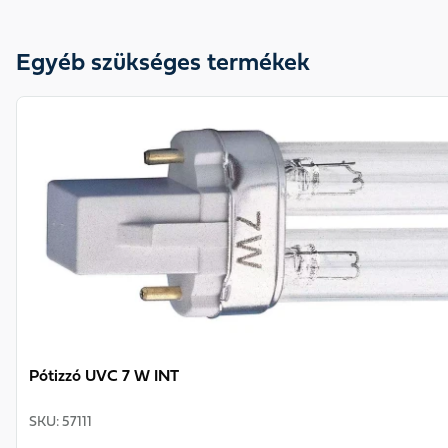
Egyéb szükséges termékek
View product
Pótizzó UVC 7 W INT
SKU
:
57111