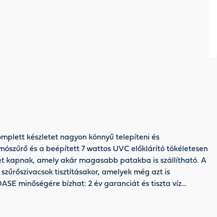
omplett készletet nagyon könnyű telepíteni és
omószűrő és a beépített 7 wattos UVC előklárító tökéletesen
izet kapnak, amely akár magasabb patakba is szállítható. A
 szűrőszivacsok tisztításakor, amelyek még azt is
OASE minőségére bízhat: 2 év garanciát és tiszta víz