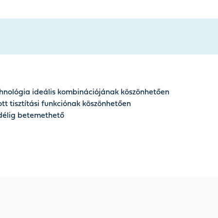
echnológia ideális kombinációjának köszönhetően
t tisztítási funkciónak köszönhetően
edélig betemethető