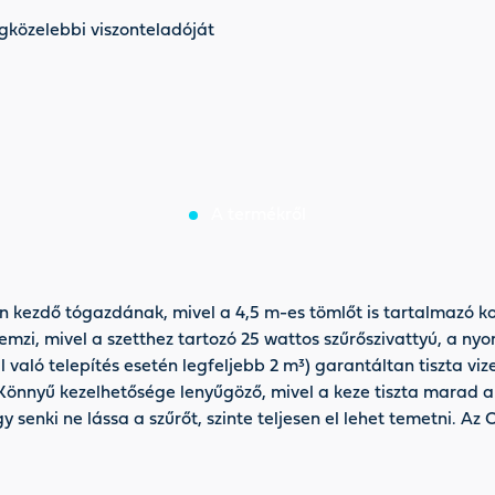
gközelebbi viszonteladóját
A termékről
en kezdő tógazdának, mivel a 4,5 m-es tömlőt is tartalmazó k
emzi, mivel a szetthez tartozó 25 wattos szűrőszivattyú, a ny
l való telepítés esetén legfeljebb 2 m³) garantáltan tiszta v
e. Könnyű kezelhetősége lenyűgöző, mivel a keze tiszta marad a
senki ne lássa a szűrőt, szinte teljesen el lehet temetni. Az 