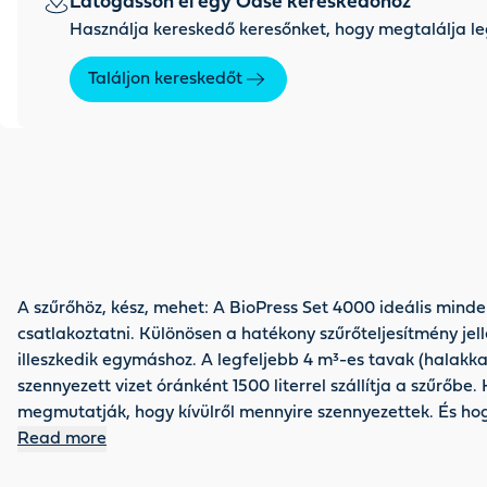
Látogasson el egy Oase kereskedőhöz
Használja kereskedő keresőnket, hogy megtalálja le
Találjon kereskedőt
A szűrőhöz, kész, mehet: A BioPress Set 4000 ideális mind
csatlakoztatni. Különösen a hatékony szűrőteljesítmény jell
illeszkedik egymáshoz. A legfeljebb 4 m³-es tavak (halakka
szennyezett vizet óránként 1500 literrel szállítja a szűrőb
megmutatják, hogy kívülről mennyire szennyezettek. És hogy 
garanciát kap.
Read more