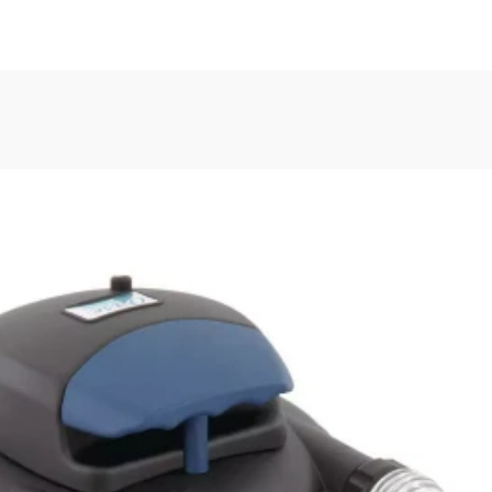
, or Down Arrow on menu buttons to open submenus. Use arrow