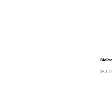
BioPre
SKU
:
1