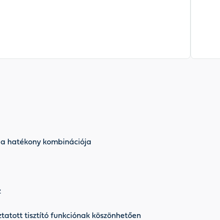
gia hatékony kombinációja
z
tatott tisztító funkciónak köszönhetően