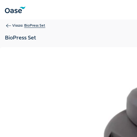
Use Tab to navigate between menu items. Press Enter, Space
Vissza:
BioPress Set
BioPress Set