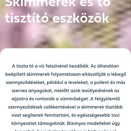
Skimmerek és tó
tisztító eszközök
A tiszta tó a víz felszínénél kezdődik. Az állandóan
beépített skimmerek folyamatosan eltávolítják a lebegő
szennyeződéseket, például a leveleket, a pollent és más
szerves anyagokat, mielőtt azok lesüllyednének az
aljzatra és rontanák a vízminőséget. A felgyülemlő
szennyeződések csökkentésével a skimmerek tisztább
vizet segítenek fenntartani, és egészségesebb tavi
környezetet támogatnak. Bizonyos modelleket úgy