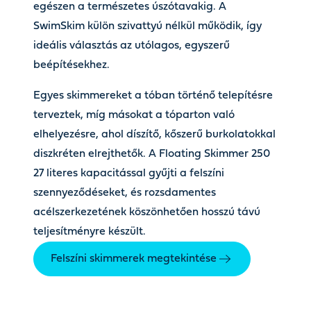
egészen a természetes úszótavakig. A
SwimSkim külön szivattyú nélkül működik, így
ideális választás az utólagos, egyszerű
beépítésekhez.
Egyes skimmereket a tóban történő telepítésre
terveztek, míg másokat a tóparton való
elhelyezésre, ahol díszítő, kőszerű burkolatokkal
diszkréten elrejthetők. A Floating Skimmer 250
27 literes kapacitással gyűjti a felszíni
szennyeződéseket, és rozsdamentes
acélszerkezetének köszönhetően hosszú távú
teljesítményre készült.
Felszíni skimmerek megtekintése