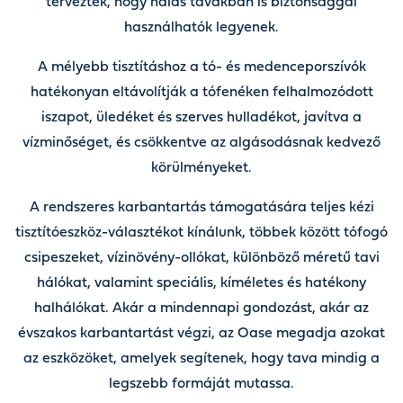
terveztek, hogy halas tavakban is biztonsággal
használhatók legyenek.
A mélyebb tisztításhoz a tó- és medenceporszívók
hatékonyan eltávolítják a tófenéken felhalmozódott
iszapot, üledéket és szerves hulladékot, javítva a
vízminőséget, és csökkentve az algásodásnak kedvező
körülményeket.
A rendszeres karbantartás támogatására teljes kézi
tisztítóeszköz-választékot kínálunk, többek között tófogó
csipeszeket, vízinövény-ollókat, különböző méretű tavi
hálókat, valamint speciális, kíméletes és hatékony
halhálókat. Akár a mindennapi gondozást, akár az
évszakos karbantartást végzi, az Oase megadja azokat
az eszközöket, amelyek segítenek, hogy tava mindig a
legszebb formáját mutassa.