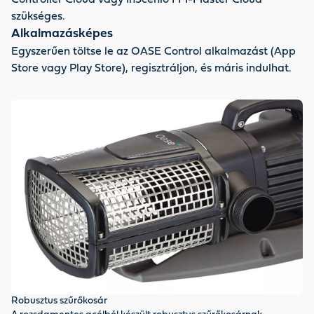
Controller Cloud vagy InScenio FM-Master Cloud
szükséges.
Alkalmazásképes
Egyszerűen töltse le az OASE Control alkalmazást (App
Store vagy Play Store), regisztráljon, és máris indulhat.
Ko
Robusztus szűrőkosár
Az