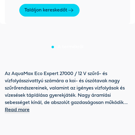
Találjon kereskedőt
A termékről
Az AquaMax Eco Expert 27000 / 12 V szűrő- és
vízfolyásszivattyú számára a koi- és úszótavak nagy
szűrőrendszereinek, valamint az igényes vízfolyások és
vízesések táplálása gyerekjáték. Nagy áramlási
sebességet kínál, de abszolút gazdaságosan működik.
Ennek az energiatakarékos erőműnek a teljesítménye az
Read more
InScenio FM-Master EGC vagy EGC Controller
tartozékkal okosan vezérelhető, egyedileg
szabályozható és ellenőrizhető is. Mindezt biztonságos