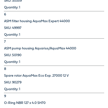
35359
1
6
ASM filter housing AquaMax Expert 44000
49997
1
7
ASM pump housing Aquarius/AquaMax 44000
50190
1
8
Spare rotor AquaMax Eco Exp. 27000 12 V
90279
1
9
O-Ring NBR 127 x 4.0 SH70