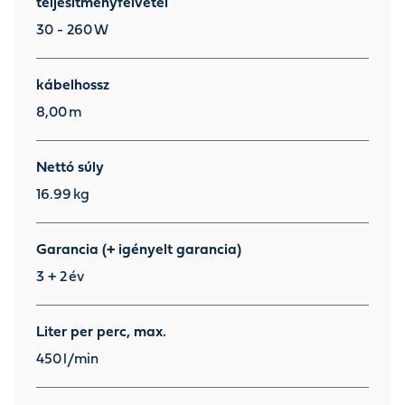
teljesítményfelvétel
30 - 260
W
kábelhossz
8,00
m
Nettó súly
16.99
kg
Garancia (+ igényelt garancia)
3 + 2
év
Liter per perc, max.
450
l/min