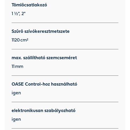
Tömlôcsatlakozó
1 ½", 2"
Szûrô szívókeresztmetszete
1120
cm²
max. szállítható szemcseméret
11
mm
OASE Control-hoz használható
igen
elektronikusan szabályozható
igen