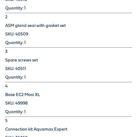
1
2
ASM gland seal with gasket set
40509
1
3
Spare screws set
40511
1
4
Base EC2 Maxi XL
49998
1
5
Connection kit Aquamax Expert