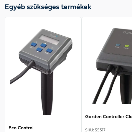
12V-os változatban - ideális úszótavakhoz és
Egyéb szükséges termékek
természetes medencékhez. A szűrő- és vízfolyásszivattyú
tökéletesen megbirkózik a sós vízzel is. A durva, akár 11
View product
View product
mm méretű szennyeződések megbízhatóan és nagy
hatékonysággal kerülnek a szűrőbe. A ház robusztus,
tartós rozsdamentes acélból készült, és alámeríthető
vagy szárazon telepíthető. A szűrő- és vízfolyásszivattyú
szabadalmaztatott, -20 °C-ig fagyálló és rendkívül
halkan működik - ideális a szivattyúkamrában való
használatra.
Garden Controller Cl
Eco Control
SKU
:
55317