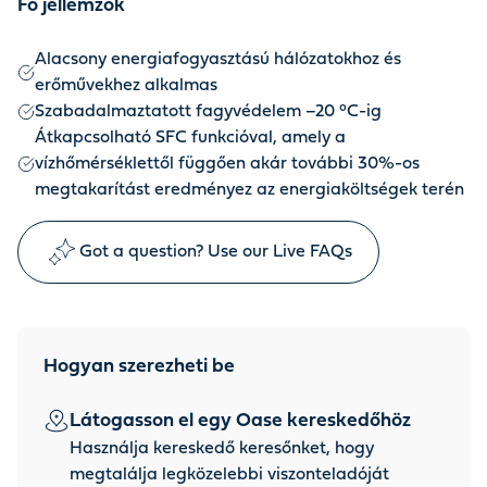
Fő jellemzők
Alacsony energiafogyasztású hálózatokhoz és
erőművekhez alkalmas
Szabadalmaztatott fagyvédelem –20 °C-ig
Átkapcsolható SFC funkcióval, amely a
vízhőmérséklettől függően akár további 30%-os
megtakarítást eredményez az energiaköltségek terén
Got a question? Use our Live FAQs
Hogyan szerezheti be
Látogasson el egy Oase kereskedőhöz
Használja kereskedő keresőnket, hogy
megtalálja legközelebbi viszonteladóját