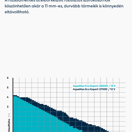
A rozsdamentes acélból készült robusztus szűrőkosárnak
ig
köszönhetően akár a 11 mm-es, durvább törmelék is könnyedén
eltávolítható.