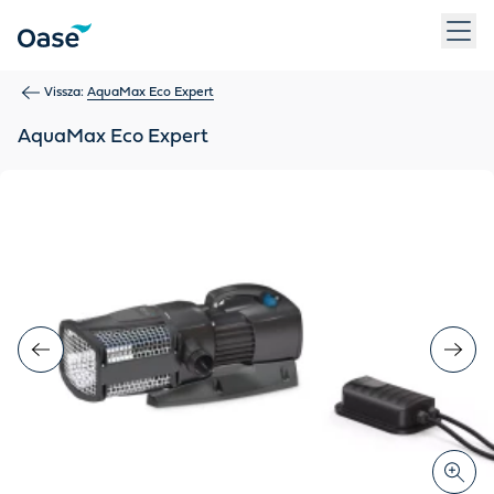
Use Tab to navigate between menu items. Press Enter, Space
Vissza:
AquaMax Eco Expert
AquaMax Eco Expert