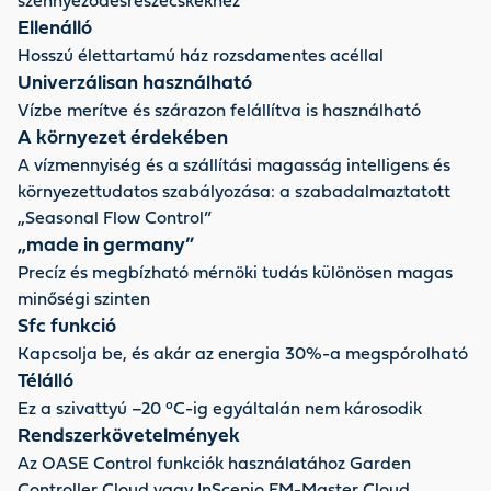
szennyeződésrészecskékhez
Ellenálló
Hosszú élettartamú ház rozsdamentes acéllal
Univerzálisan használható
Vízbe merítve és szárazon felállítva is használható
A környezet érdekében
A vízmennyiség és a szállítási magasság intelligens és
környezettudatos szabályozása: a szabadalmaztatott
„Seasonal Flow Control”
„made in germany”
Precíz és megbízható mérnöki tudás különösen magas
minőségi szinten
Sfc funkció
Kapcsolja be, és akár az energia 30%-a megspórolható
Télálló
Ez a szivattyú –20 °C-ig egyáltalán nem károsodik
Rendszerkövetelmények
Az OASE Control funkciók használatához Garden