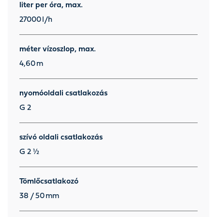
liter per óra, max.
27000
l/h
méter vízoszlop, max.
4,60
m
nyomóoldali csatlakozás
G 2
szívó oldali csatlakozás
G 2 ½
Tömlőcsatlakozó
38 / 50
mm