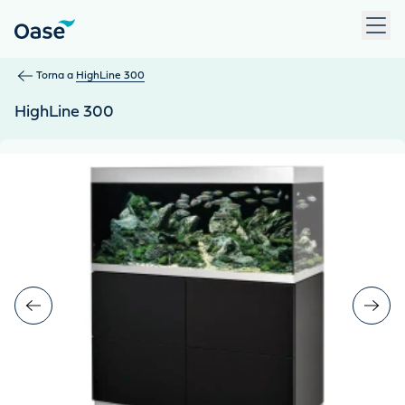
Usa Tab per navigare tra le voci di menu. Premi Invio, Spazio 
Torna a
HighLine 300
HighLine 300