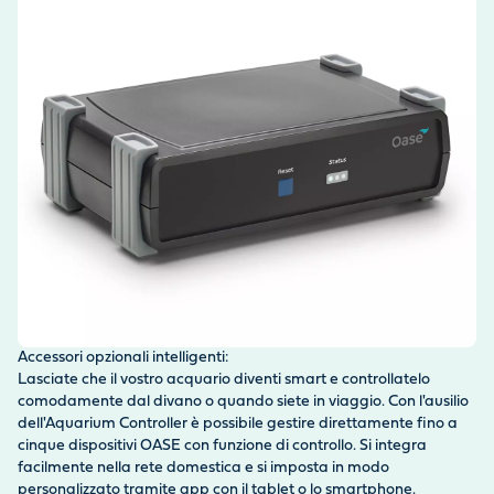
Il
Il
e 
in
Accessori opzionali intelligenti:
me
Lasciate che il vostro acquario diventi smart e controllatelo
comodamente dal divano o quando siete in viaggio. Con l'ausilio
dell'Aquarium Controller è possibile gestire direttamente fino a
cinque dispositivi OASE con funzione di controllo. Si integra
facilmente nella rete domestica e si imposta in modo
personalizzato tramite app con il tablet o lo smartphone.