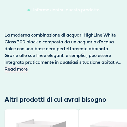
Informazioni su questo prodotto
La moderna combinazione di acquari HighLine White
Glass 300 black è composta da un acquario d'acqua
dolce con una base nera perfettamente abbinata.
Grazie alle sue linee eleganti e semplici, può essere
integrato praticamente in qualsiasi situazione abitativa.
Se il pavimento è irregolare, l'HighLine può essere
Read more
perfettamente allineato grazie ai piedini regolabili. Per
evitare che l'acqua penetri nel legno, il mobile base è
stato appositamente sigillato. Per tutti gli accessori
necessari come forbici, pinzette o asciugamani, i
Altri prodotti di cui avrai bisogno
supporti sono forniti nell'armadio interno. Il coperchio
dell'HighLine può essere completamente aperto, in
View product
View product
modo che l'acquariofilo abbia un accesso perfetto
all'acquario e possa anche portare con sé materiali