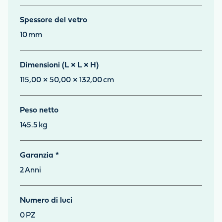
Spessore del vetro
10
mm
Dimensioni (L × L × H)
115,00 × 50,00 × 132,00
cm
Peso netto
145.5
kg
Garanzia *
2
Anni
Numero di luci
0
PZ