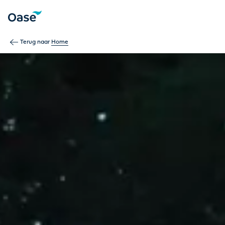
Gebruik Tab om tussen menu-items te navigeren. Druk op Ent
Terug naar
Home