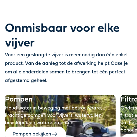
Onmisbaar voor elke
vijver
Voor een geslaagde vijver is meer nodig dan één enkel
product. Van de aanleg tot de afwerking helpt Oase je
om alle onderdelen samen te brengen tot één perfect
Voor
afgestemd geheel
.
Pompen
Filtr
Houd water in beweging met betrouwbare,
Onders
krachtige pompen voor vijvers, watervallen,
filtrat
beeklopen en waterelementen.
om het 
behou
Pompen bekijken