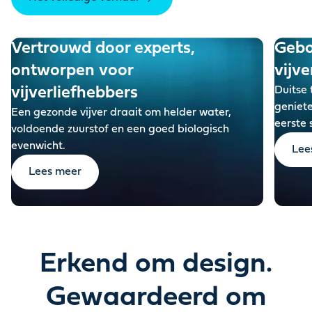
Vertrouwd door experts,
Gebo
ontworpen voor
vijve
vijverliefhebbers
Duitse 
geniete
Een gezonde vijver draait om helder water,
eerste 
voldoende zuurstof en een goed biologisch
evenwicht
.
Lee
Lees meer
Erkend om design.
Gewaardeerd om