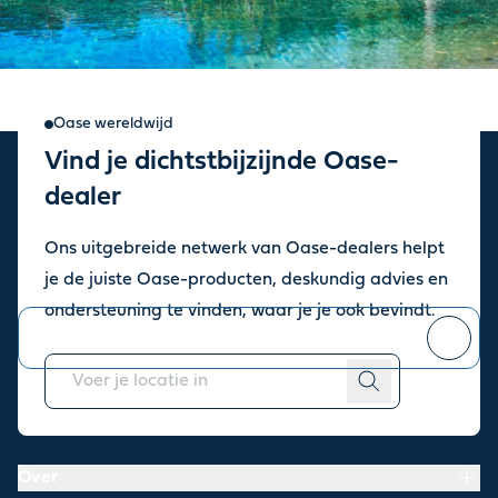
Oase wereldwijd
Vind je dichtstbijzijnde Oase-
Aanmelden voor onze
dealer
nieuwsbrief
Ons uitgebreide netwerk van Oase-dealers helpt
Blijf op de hoogte van het laatste nieuws, inspiratie en
je de juiste Oase-producten, deskundig advies en
aanbiedingen.
ondersteuning te vinden, waar je je ook bevindt.
Je kunt
afmelden
op elk moment.
Over