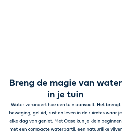
Van tuinvijvers en waterpartijen tot pompen, filters,
verlichting en verzorgingsproducten: alles wat je nodig
hebt om water in de tuin tot leven te brengen.
Breng de magie van water
in je tuin
Water verandert hoe een tuin aanvoelt. Het brengt
beweging, geluid, rust en leven in de ruimtes waar je
elke dag van geniet. Met Oase kun je klein beginnen
met een compacte waterpartij, een natuurlijke vijver