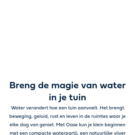
Van tuinvijvers en waterpartijen tot pompen, filters,
verlichting en verzorgingsproducten: alles wat je nodig
hebt om water in de tuin tot leven te brengen.
Breng de magie van water
in je tuin
Water verandert hoe een tuin aanvoelt. Het brengt
beweging, geluid, rust en leven in de ruimtes waar je
elke dag van geniet. Met Oase kun je klein beginnen
met een compacte waterpartij, een natuurlijke vijver