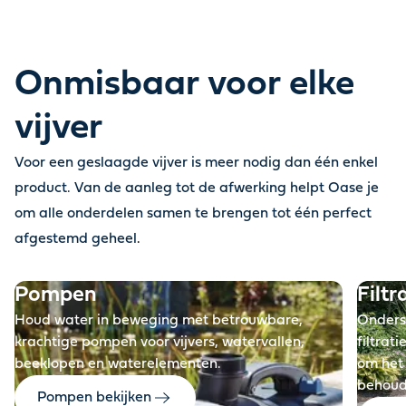
Onmisbaar voor elke
vijver
Voor een geslaagde vijver is meer nodig dan één enkel
product. Van de aanleg tot de afwerking helpt Oase je
om alle onderdelen samen te brengen tot één perfect
Voor
afgestemd geheel
.
Pompen
Filtr
Houd water in beweging met betrouwbare,
Onders
krachtige pompen voor vijvers, watervallen,
filtrat
beeklopen en waterelementen.
om het 
behou
Pompen bekijken