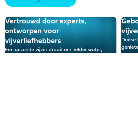
Vertrouwd door experts,
Gebo
ontworpen voor
vijve
vijverliefhebbers
Duitse 
geniete
Een gezonde vijver draait om helder water,
eerste 
voldoende zuurstof en een goed biologisch
evenwicht
.
Lee
Lees meer
Erkend om design.
Gewaardeerd om