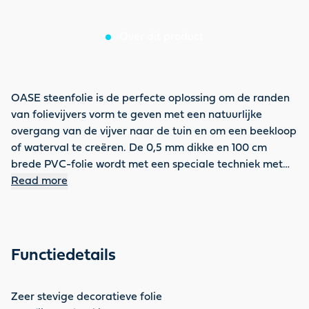
Over dit product
OASE steenfolie is de perfecte oplossing om de randen
van folievijvers vorm te geven met een natuurlijke
overgang van de vijver naar de tuin en om een beekloop
of waterval te creëren. De 0,5 mm dikke en 100 cm
brede PVC-folie wordt met een speciale techniek met
fijn grind gecoat. Deze coating geeft steenfolie zijn
Read more
natuurlijke uitstraling. Steenfolie kan met een schaar op
maat worden geknipt. Onder de steenfolie moet
normale vijverfolie worden gebruikt en de randen
moeten worden vastgezet met vijverfolielijm.
Functiedetails
Zeer stevige decoratieve folie