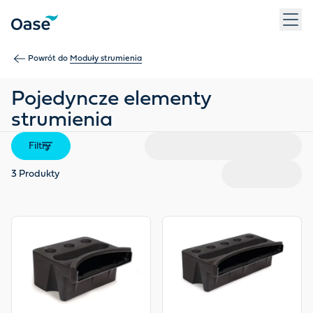
Użyj klawisza Tab, aby przechodzić między pozycjami menu. N
Powrót do
Moduły strumienia
Pojedyncze elementy
strumienia
Filtry
3
Produkty
View product
View product