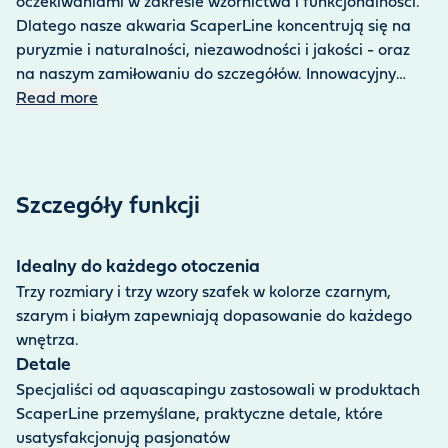
oczekiwaniami w zakresie wzornictwa i funkcjonalności.
Dlatego nasze akwaria ScaperLine koncentrują się na
puryzmie i naturalności, niezawodności i jakości - oraz
na naszym zamiłowaniu do szczegółów. Innowacyjny
model ScaperLine 60 to akwarium stworzone przez
Read more
profesjonalistów dla profesjonalistów, które bez trudu
spełnia wysokie wymagania aquascapingu. Akwarium
ma wymiary 60 × 35 × 35 cm i pojemność 75 litrów. Duża
powierzchnia podstawy zapewnia mnóstwo miejsca na
Szczegóły funkcji
kreatywną aranżację. Zastosowane białe szkło o
grubości 6 mm nie ma zielonego odcienia, co zapewnia
optymalne odwzorowanie kolorów i idealne zdjęcie
Idealny do każdego otoczenia
gotowego akwarium. Akwarium zachwyca również
Trzy rozmiary i trzy wzory szafek w kolorze czarnym,
wieloma drobnymi detalami, takimi jak ścięte
szarym i białym zapewniają dopasowanie do każdego
krawędzie, które nadają dziełom sztuki w akwarium
wnętrza.
delikatną, półprzezroczystą ramę.
Detale
Specjaliści od aquascapingu zastosowali w produktach
ScaperLine przemyślane, praktyczne detale, które
usatysfakcjonują pasjonatów