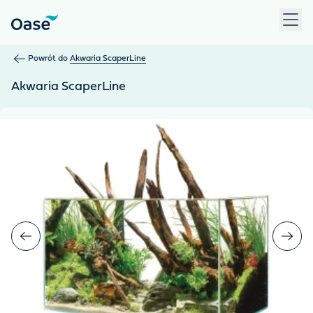
Użyj klawisza Tab, aby przechodzić między pozycjami menu. N
Powrót do
Akwaria ScaperLine
Akwaria ScaperLine