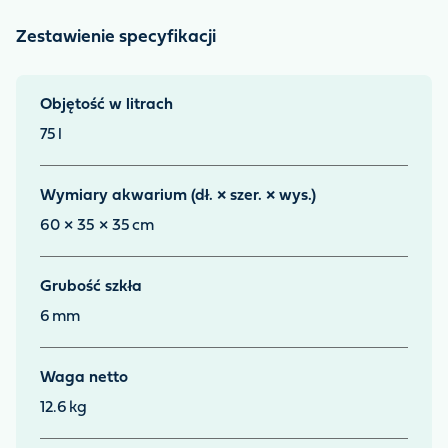
Zestawienie specyfikacji
Objętość w litrach
75
l
Wymiary akwarium (dł. × szer. × wys.)
60 × 35 × 35
cm
Grubość szkła
6
mm
Waga netto
12.6
kg