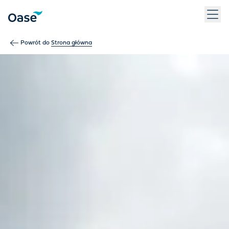
Użyj klawisza Tab, aby przechodzić między pozycjami menu. N
Powrót do
Strona główna