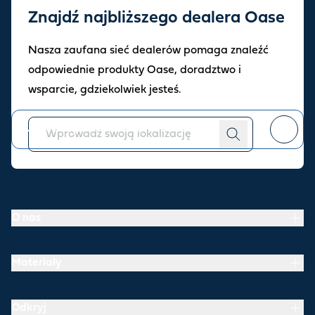
Znajdź najbliższego dealera Oase
Zapisz się do naszego
Nasza zaufana sieć dealerów pomaga znaleźć
newslettera
odpowiednie produkty Oase, doradztwo i
Bądź na bieżąco z najnowszymi informacjami i ofertami naszego
wsparcie, gdziekolwiek jesteś.
sklepu.
Można
zrezygnować z subskrypcji
w dowolnym momencie.
O nas
Materiały
Odkryj