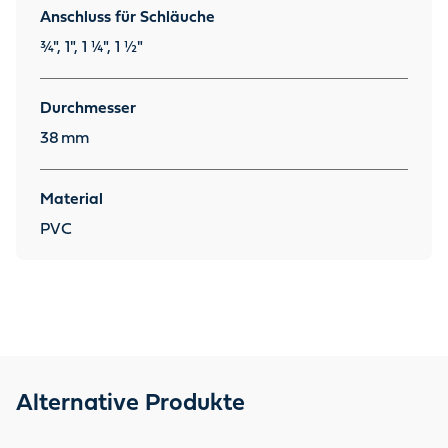
Anschluss für Schläuche
¾", 1", 1 ¼", 1 ½"
Durchmesser
38
mm
Material
PVC
Alternative Produkte