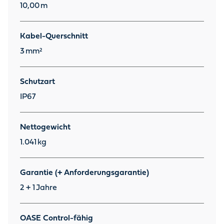
10,00
m
Kabel-Querschnitt
3
mm²
Schutzart
IP67
Nettogewicht
1.041
kg
Garantie (+ Anforderungsgarantie)
2 + 1
Jahre
OASE Control-fähig