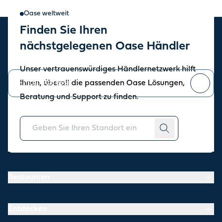
Oase weltweit
Finden Sie Ihren
Oase Newsletter
nächstgelegenen Oase Händler
Bleiben Sie auf dem Laufenden über die aktuellen Neuigkeiten.
Unser vertrauenswürdiges Händlernetzwerk hilft
Ihnen, überall die passenden Oase Lösungen,
Beratung und Support zu finden.
Sie können sich jederzeit
abmelden
.
Über uns
Ressourcen
Entdecken