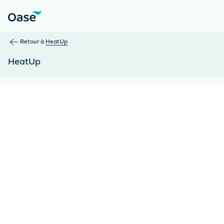
Utilisez la touche Tab pour naviguer entre les éléments du m
Retour à
HeatUp
HeatUp