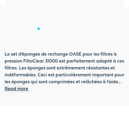
À propos de ce produit
Le set d'éponges de rechange OASE pour les filtres à
pression FiltoClear 31000 est parfaitement adapté à ces
filtres. Les éponges sont extrêmement résistantes et
indéformables. Ceci est particulièrement important pour
les éponges qui sont comprimées et relâchées à l'aide
des poignées de nettoyage pendant le processus de
Read more
nettoyage dans le filtre. La taille optimale des pores
assure un débit constant et régulier de l'eau à nettoyer.
Pour des résultats durables, il est recommandé de
remplacer les éponges au début de la saison de l'étang
en mars/avril. Après le remplacement des éponges de