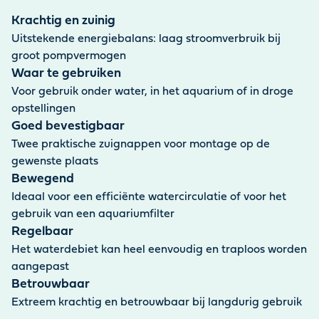
soepel en heeft hij een lange levensduur. De pomp zorgt
voor een efficiënte watercirculatie in zowel zoet als zout
Krachtig en zuinig
water. Hij is ook geschikt voor het gebruik van
Uitstekende energiebalans: laag stroomverbruik bij
aquariumfilters. De meegeleverde voedingskabel is 1,5
groot pompvermogen
meter lang.
Waar te gebruiken
Voor gebruik onder water, in het aquarium of in droge
opstellingen
Goed bevestigbaar
Twee praktische zuignappen voor montage op de
gewenste plaats
Bewegend
Ideaal voor een efficiënte watercirculatie of voor het
gebruik van een aquariumfilter
Regelbaar
Het waterdebiet kan heel eenvoudig en traploos worden
aangepast
Betrouwbaar
Extreem krachtig en betrouwbaar bij langdurig gebruik