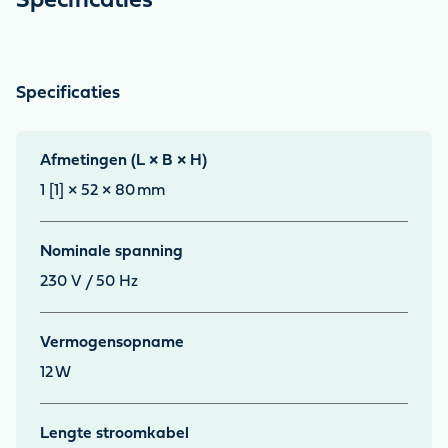
Specificaties
Specificaties
Afmetingen (L × B × H)
1 [1] × 52 × 80
mm
Nominale spanning
230 V / 50 Hz
Vermogensopname
12
W
Lengte stroomkabel