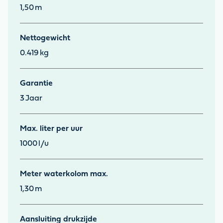
1,50
m
Nettogewicht
0.419
kg
Garantie
3
Jaar
Max. liter per uur
1000
l/u
Meter waterkolom max.
1,30
m
Aansluiting drukzijde