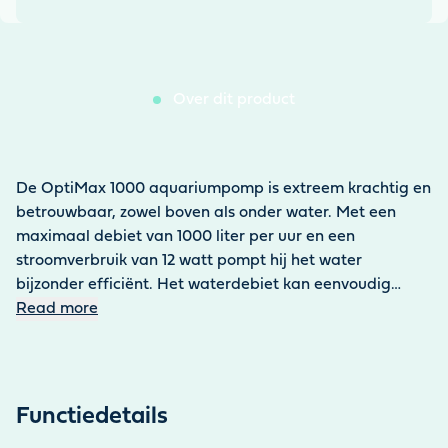
Over dit product
De OptiMax 1000 aquariumpomp is extreem krachtig en
betrouwbaar, zowel boven als onder water. Met een
maximaal debiet van 1000 liter per uur en een
stroomverbruik van 12 watt pompt hij het water
bijzonder efficiënt. Het waterdebiet kan eenvoudig
worden aangepast. De maximale waterkolom is 1,3
Read more
meter. De aquariumpomp kan ondergedompeld of
droog worden opgesteld. De pomp van 0,3 kg kan
eenvoudig aan het aquarium worden bevestigd met
behulp van vier zuighouders. Dankzij het
Functiedetails
geoptimaliseerde rotorontwerp loopt hij bijzonder