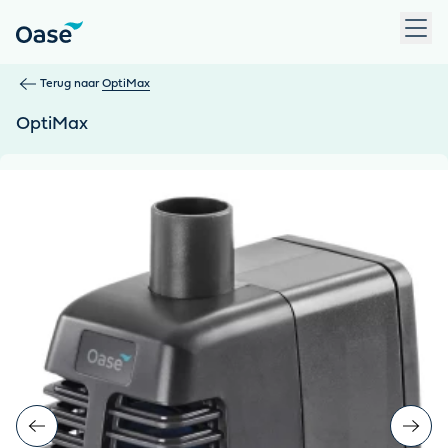
Gebruik Tab om tussen menu-items te navigeren. Druk op Ent
Terug naar
OptiMax
OptiMax