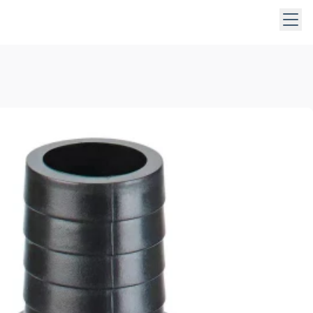
les boutons du menu pour ouvrir les sous-menus. Utilisez les 