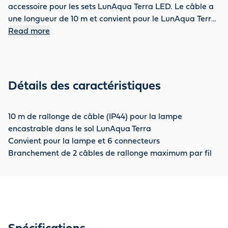
accessoire pour les sets LunAqua Terra LED. Le câble a
une longueur de 10 m et convient pour le LunAqua Terra
LED Solo et pour le connecteur à 6 voies des sets
Read more
LunAqua Terra LED. Faites confiance à la qualité OASE,
car vous bénéficiez d'une garantie de 2 ans.
Détails des caractéristiques
10 m de rallonge de câble (IP44) pour la lampe
encastrable dans le sol LunAqua Terra
Convient pour la lampe et 6 connecteurs
Branchement de 2 câbles de rallonge maximum par fil