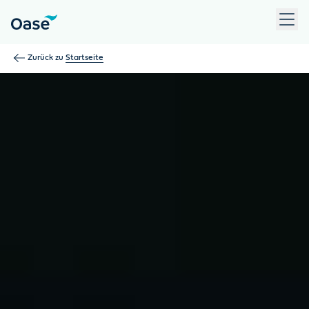
Verwenden Sie die Tabulatortaste, um zwischen Menüpunkten z
Zurück zu
Startseite