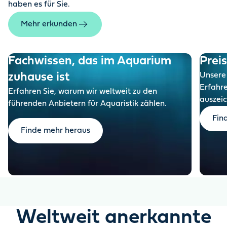
haben es für Sie.
Mehr erkunden
Fachwissen, das im Aquarium
Prei
zuhause ist
Unsere 
Erfahr
Erfahren Sie, warum wir weltweit zu den
auszeic
führenden Anbietern für Aquaristik zählen.
Fin
Finde mehr heraus
Weltweit anerkannte