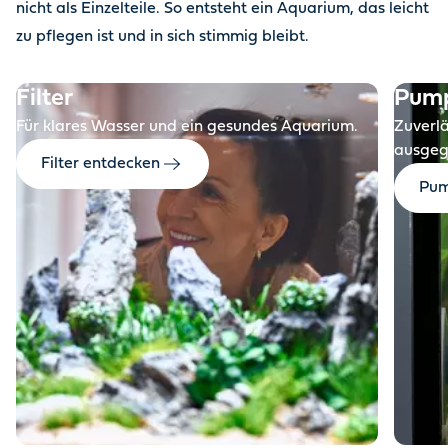
nicht als Einzelteile. So entsteht ein Aquarium, das leicht
zu pflegen ist und in sich stimmig bleibt.
Filter
Pum
Für klares Wasser und ein gesundes Aquarium.
Zuverl
ausgeg
Filter entdecken
Pum