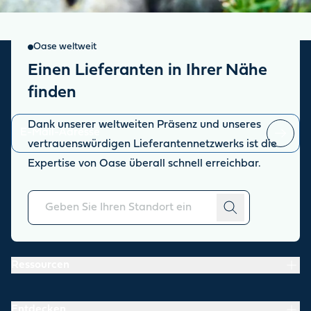
Oase weltweit
Einen Lieferanten in Ihrer Nähe
Oase Newsletter
finden
Bleiben Sie auf dem Laufenden über die aktuellen Neuigkeiten.
Dank unserer weltweiten Präsenz und unseres
vertrauenswürdigen Lieferantennetzwerks ist die
Sie können sich jederzeit
abmelden
.
Expertise von Oase überall schnell erreichbar.
Über uns
Ressourcen
Entdecken