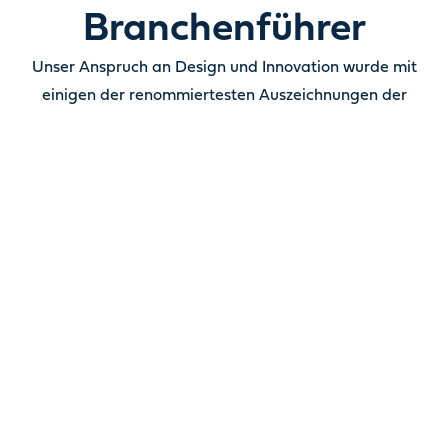
Branchenführer
Unser Anspruch an Design und Innovation wurde mit
einigen der renommiertesten Auszeichnungen der
Branche gewürdigt. Sie stehen für Produkte, die
Ästhetik, Funktionalität und langlebige Qualität
miteinander verbinden. Jede Auszeichnung steht für die
Sorgfalt, mit der wir unsere Produkte entwickeln – und
für das Vertrauen, das Kunden weltweit in Oase setzen.
Unsere Auszeichnungen