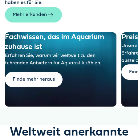
haben es für Sie.
Mehr erkunden
Fachwissen, das im Aquarium
Prei
zuhause ist
Unsere 
Erfahr
Erfahren Sie, warum wir weltweit zu den
auszeic
führenden Anbietern für Aquaristik zählen.
Fin
Finde mehr heraus
Weltweit anerkannte