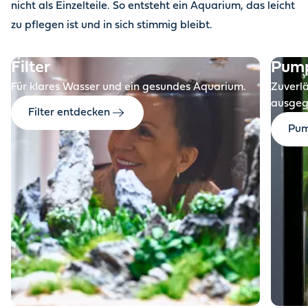
nicht als Einzelteile. So entsteht ein Aquarium, das leicht
zu pflegen ist und in sich stimmig bleibt.
Filter
Pum
Für klares Wasser und ein gesundes Aquarium.
Zuverl
ausgeg
Filter entdecken
Pum