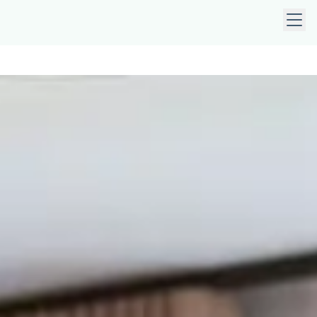
taste, die Leertaste oder die Pfeiltaste nach unten, um Unt