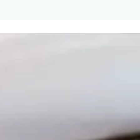
u navigieren. Drücken Sie bei Menüschaltflächen die Eingabe