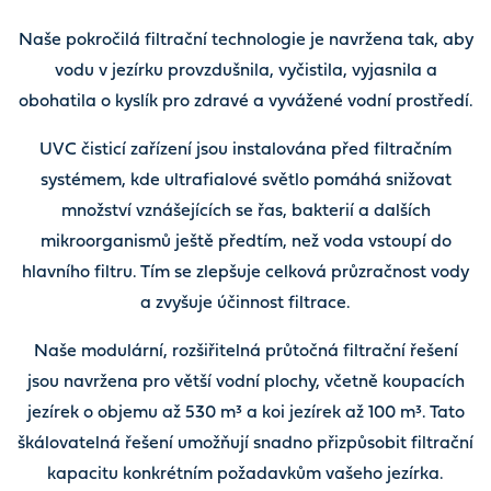
Naše pokročilá filtrační technologie je navržena tak, aby
vodu v jezírku provzdušnila, vyčistila, vyjasnila a
obohatila o kyslík pro zdravé a vyvážené vodní prostředí.
UVC čisticí zařízení jsou instalována před filtračním
systémem, kde ultrafialové světlo pomáhá snižovat
množství vznášejících se řas, bakterií a dalších
mikroorganismů ještě předtím, než voda vstoupí do
hlavního filtru. Tím se zlepšuje celková průzračnost vody
a zvyšuje účinnost filtrace.
Naše modulární, rozšiřitelná průtočná filtrační řešení
jsou navržena pro větší vodní plochy, včetně koupacích
jezírek o objemu až 530 m³ a koi jezírek až 100 m³. Tato
škálovatelná řešení umožňují snadno přizpůsobit filtrační
kapacitu konkrétním požadavkům vašeho jezírka.