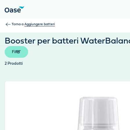
Usa Tab per navigare tra le voci di menu. Premi Invio, Spazio 
Torna a
Aggiungere batteri
Booster per batteri WaterBalan
Filtri
2
Prodotti
View product