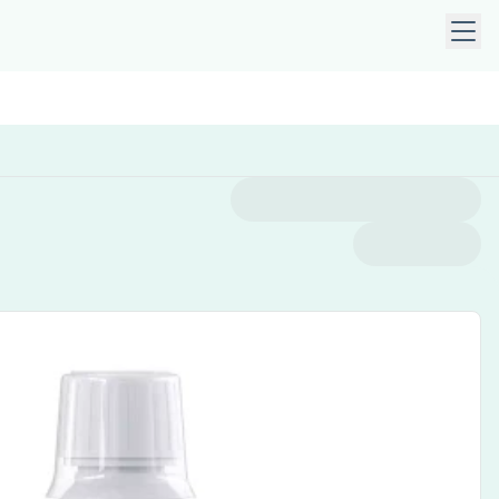
a i tasti freccia per navigare nei menu aperti. Premi Esc per 