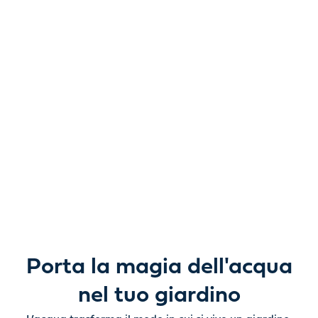
Libera nuove
possibilità.
Da laghetti da giardino e giochi d'acqua a pompe, filtri,
illuminazione e prodotti per la cura, tutto ciò di cui hai
bisogno per dare vita all’acqua all’aperto, con bellezza e
semplicità.
Porta la magia dell'acqua
nel tuo giardino