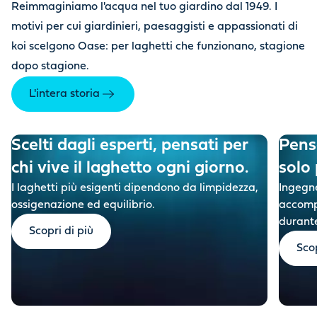
Reimmaginiamo l'acqua nel tuo giardino dal 1949. I
motivi per cui giardinieri, paesaggisti e appassionati di
koi scelgono Oase: per laghetti che funzionano, stagione
dopo stagione.
L'intera storia
Scelti dagli esperti, pensati per
Pensa
chi vive il laghetto ogni giorno.
solo 
I laghetti più esigenti dipendono da limpidezza,
I
ngegne
ossigenazione ed equilibrio.
accompa
durante
Scopri di più
Scop