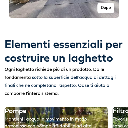
Dopo
Elementi essenziali per
costruire un laghetto
Ogni laghetto richiede più di un prodotto. Dalle
fondamenta
sotto la superficie dell’acqua ai dettagli
finali che ne completano l’aspetto, Oase ti aiuta a
Prima
comporre l'intero sistema.
Pompe
Filtr
Mantieni l'acqua in movimento in modo
Favoris
armonioso con pompe affidabili e ad alte
sana co