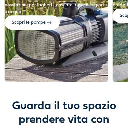
prestazioni per laghetti, cascate, ruscelli e giochi
progett
d'acqua.
Scop
Scopri le pompe
Guarda il tuo spazio
prendere vita con