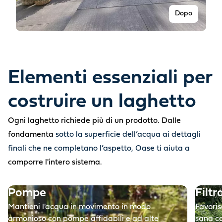
Dopo
Elementi essenziali per
costruire un laghetto
Ogni laghetto richiede più di un prodotto. Dalle
fondamenta
sotto la superficie dell’acqua ai dettagli
finali che ne completano l’aspetto, Oase ti aiuta a
Prima
comporre l'intero sistema.
Pompe
Filtr
Mantieni l'acqua in movimento in modo
Favoris
armonioso con pompe affidabili e ad alte
sana co