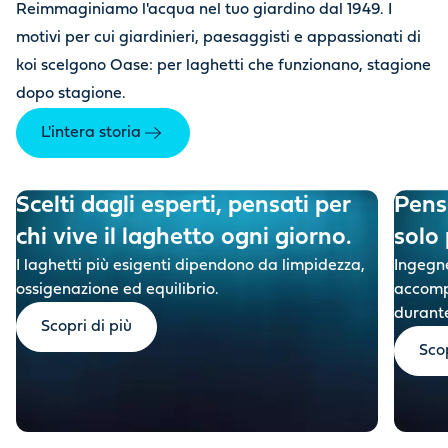
Reimmaginiamo l'acqua nel tuo giardino dal 1949. I
motivi per cui giardinieri, paesaggisti e appassionati di
koi scelgono Oase: per laghetti che funzionano, stagione
dopo stagione.
L'intera storia
Scelti dagli esperti, pensati per
Pensa
chi vive il laghetto ogni giorno.
solo 
I laghetti più esigenti dipendono da limpidezza,
I
ngegne
ossigenazione ed equilibrio.
accompa
durante
Scopri di più
Scop