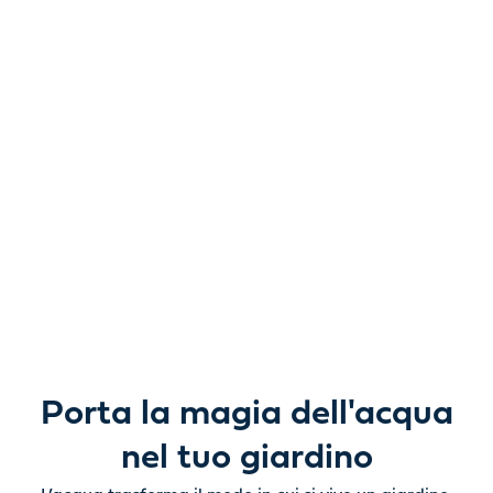
Libera nuove
possibilità.
Da laghetti da giardino e giochi d'acqua a pompe, filtri,
illuminazione e prodotti per la cura, tutto ciò di cui hai
bisogno per dare vita all’acqua all’aperto, con bellezza e
semplicità.
Porta la magia dell'acqua
nel tuo giardino