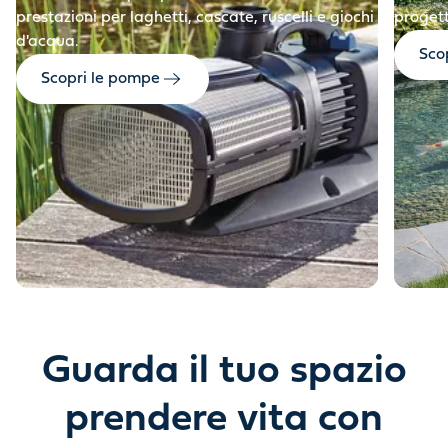
prestazioni per laghetti, cascate, ruscelli e giochi
progett
d'acqua.
Scop
Scopri le pompe
Guarda il tuo spazio
prendere vita con