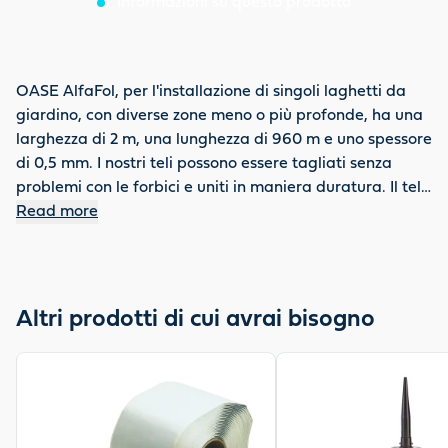
Informazioni su questo prodotto
OASE AlfaFol, per l'installazione di singoli laghetti da
giardino, con diverse zone meno o più profonde, ha una
larghezza di 2 m, una lunghezza di 960 m e uno spessore
di 0,5 mm. I nostri teli possono essere tagliati senza
problemi con le forbici e uniti in maniera duratura. Il telo
monostrato, liscio e nero, in PVC non rigenerato e privo
Read more
di cadmio, è resistente ai raggi UV, alla saldatura, alla
corrosione e, secondo la norma DIN 53361, al freddo
nonché alle radici. OASE garantisce 15 anni di garanzia
su questo telo e fornisce una garanzia di ritiro dell'usato
Altri prodotti di cui avrai bisogno
OASE AlfaFol per un riciclaggio ecocompatibile.
View product
View product