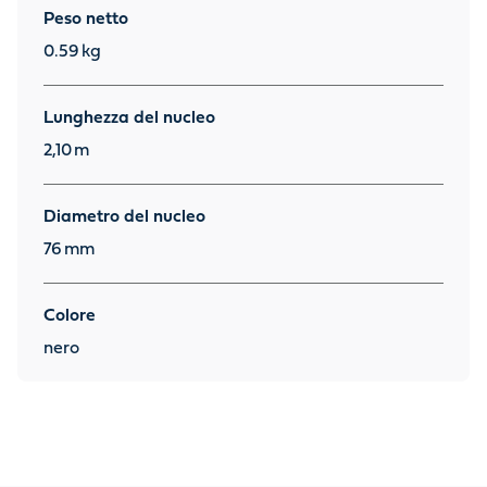
Peso netto
0.59
kg
Lunghezza del nucleo
2,10
m
Diametro del nucleo
76
mm
Colore
nero