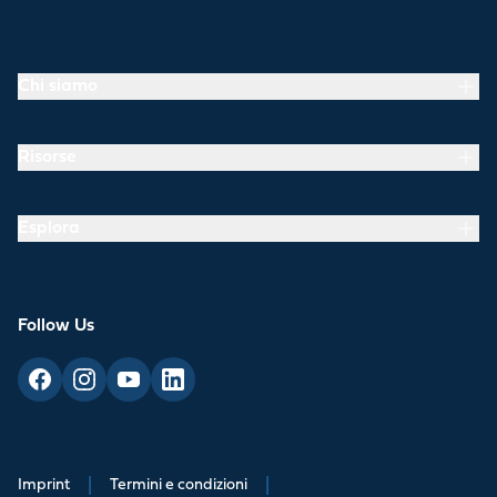
Chi siamo
Risorse
Esplora
Follow Us
Imprint
|
Termini e condizioni
|