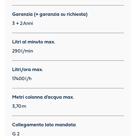
Garanzia (+ garanzia su richiesta)
3 + 2
Anni
Litri al minuto max.
290
l/min
Litri/ora max.
17400
l/h
Metri colonna d'acqua max.
3,70
m
Collegamento lato mandata
G 2