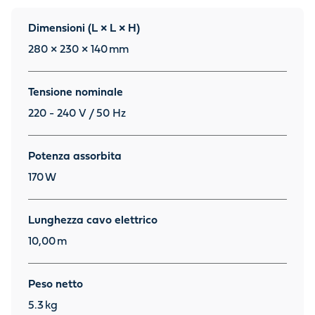
Dimensioni (L × L × H)
280 × 230 × 140
mm
Tensione nominale
220 - 240 V / 50 Hz
Potenza assorbita
170
W
Lunghezza cavo elettrico
10,00
m
Peso netto
5.3
kg