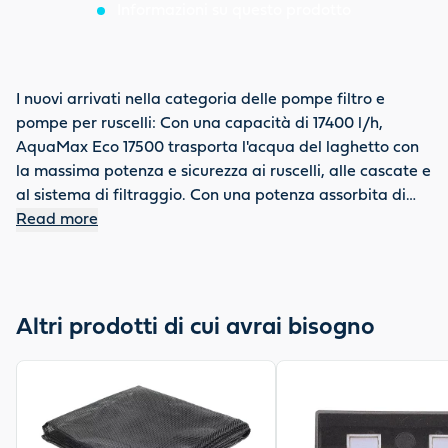
Informazioni su questo prodotto
I nuovi arrivati nella categoria delle pompe filtro e
pompe per ruscelli: Con una capacità di 17400 l/h,
AquaMax Eco 17500 trasporta l'acqua del laghetto con
la massima potenza e sicurezza ai ruscelli, alle cascate e
al sistema di filtraggio. Con una potenza assorbita di
soli 170 Watt, trasporta particelle di sporco di dimensioni
Read more
fino a 8 mm. Grazie al motore EC ad alta efficienza
energetica, AquaMax Eco Classic risparmia
continuamente elettricità – e quindi denaro. Il
collegamento del tubo flessibile è molto semplice: tubi
Altri prodotti di cui avrai bisogno
flessibili di varie dimensioni si adattano senza problemi
alla speciale boccola del tubo flessibile graduata, e il
View product
View product
giunto sferico può essere ruotato in maniera continua.
Alta qualità OASE: Avrete in tutto fino a 5 anni di
garanzia: 3 anni più 2 anni di garanzia su richiesta.